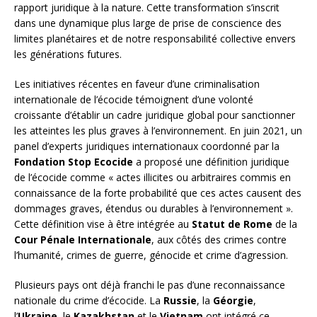
rapport juridique à la nature. Cette transformation s’inscrit
dans une dynamique plus large de prise de conscience des
limites planétaires et de notre responsabilité collective envers
les générations futures.
Les initiatives récentes en faveur d’une criminalisation
internationale de l’écocide témoignent d’une volonté
croissante d’établir un cadre juridique global pour sanctionner
les atteintes les plus graves à l’environnement. En juin 2021, un
panel d’experts juridiques internationaux coordonné par la
Fondation Stop Ecocide
a proposé une définition juridique
de l’écocide comme « actes illicites ou arbitraires commis en
connaissance de la forte probabilité que ces actes causent des
dommages graves, étendus ou durables à l’environnement ».
Cette définition vise à être intégrée au
Statut de Rome
de la
Cour Pénale Internationale
, aux côtés des crimes contre
l’humanité, crimes de guerre, génocide et crime d’agression.
Plusieurs pays ont déjà franchi le pas d’une reconnaissance
nationale du crime d’écocide. La
Russie
, la
Géorgie
,
l’
Ukraine
, le
Kazakhstan
et le
Vietnam
ont intégré ce