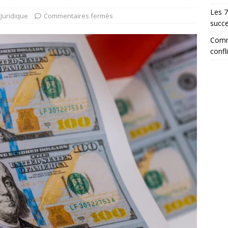
Les 7
Juridique
Commentaires fermés
succe
Comme
confl