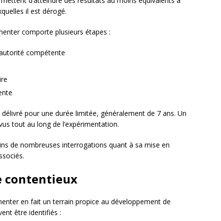
ettent d’atteindre des résultats au moins équivalents à
quelles il est dérogé.
menter comporte plusieurs étapes :
l’autorité compétente
ire
ente
t délivré pour une durée limitée, généralement de 7 ans. Un
évus tout au long de l’expérimentation.
ins de nombreuses interrogations quant à sa mise en
ssociés.
e contentieux
menter en fait un terrain propice au développement de
nt être identifiés :