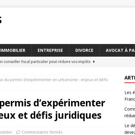
S
IMMOBILIER
ENTREPRISE
DIVORCE
AVOCAT À PA
conseiller fiscal particulier peut réduire vos impôts
ART
ux du permis d’expérimenter en urbanisme : enjeux et défis
claration sinistre en 2026 : ce que vous devez faire
JURIDIQUE
Les é
s pour travailler avec avocats succession Paris
AVOCAT
 permis d’expérimenter
Fran
droit peut aider à résoudre les conflits familiaux
DIVORCE
Comme
eux et défis juridiques
pour établir un testament valable en France
DROIT
rédui
Le dé
obilier
Commentaires fermés
devez