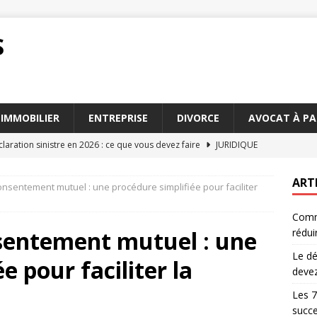
S
IMMOBILIER
ENTREPRISE
DIVORCE
AVOCAT À PA
claration sinistre en 2026 : ce que vous devez faire
JURIDIQUE
s pour travailler avec avocats succession Paris
AVOCAT
ART
onsentement mutuel : une procédure simplifiée pour faciliter
droit peut aider à résoudre les conflits familiaux
DIVORCE
Comme
d’une séparation : l’importance d’un avocat droit de la famille
nsentement mutuel : une
rédui
Le dé
e pour faciliter la
conseiller fiscal particulier peut réduire vos impôts
devez
Les 7
succe