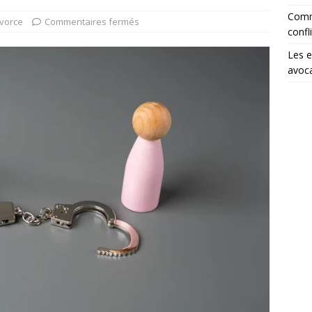
Comme
ivorce
Commentaires fermés
confl
Les e
avoca