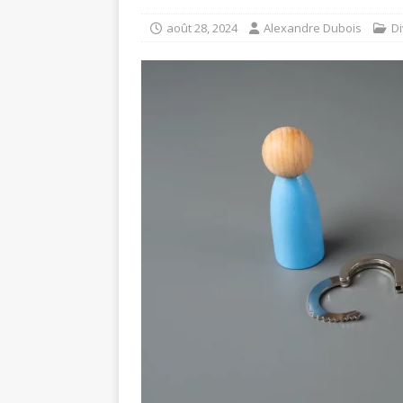
août 28, 2024
Alexandre Dubois
D