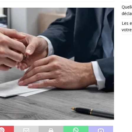
Quell
droit peut aider à résoudre les conflits familiaux
DIVORCE
décla
Les e
votre 