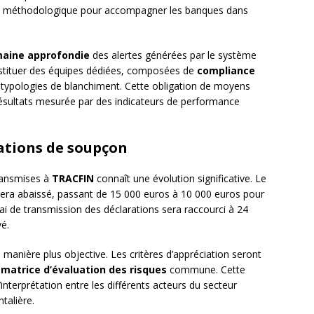
e méthodologique pour accompagner les banques dans
aine approfondie
des alertes générées par le système
stituer des équipes dédiées, composées de
compliance
typologies de blanchiment. Cette obligation de moyens
ésultats mesurée par des indicateurs de performance
ations de soupçon
ansmises à
TRACFIN
connaît une évolution significative. Le
n sera abaissé, passant de 15 000 euros à 10 000 euros pour
élai de transmission des déclarations sera raccourci à 24
vé.
anière plus objective. Les critères d’appréciation seront
e
matrice d’évaluation des risques
commune. Cette
’interprétation entre les différents acteurs du secteur
ntalière.