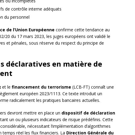
es ou incomplètes
fs de contrôle interne adéquats
on du personnel
ice de l’Union Européenne
confirme cette tendance au
02/20 du 17 mars 2023, les juges européens ont validé le
ves et pénales, sous réserve du respect du principe de
s déclaratives en matière de
ment
x
et le
financement du terrorisme
(LCB-FT) connaît une
 règlement européen 2023/1113. Ce texte introduit un
orme radicalement les pratiques bancaires actuelles.
iers devront mettre en place un
dispositif de déclaration
ant un ou plusieurs indicateurs de risque prédéfinis. Cette
considérable, nécessitant l’implémentation d’algorithmes
en temps réel les flux financiers. La
Direction Générale du