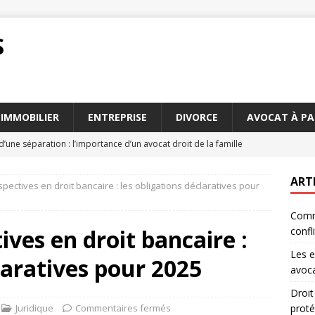
S
IMMOBILIER
ENTREPRISE
DIVORCE
AVOCAT À PA
d’une séparation : l’importance d’un avocat droit de la famille
ART
pectives en droit bancaire : les obligations déclaratives pour
 propriété intellectuelle : comment protéger votre marque
Comme
ves en droit bancaire :
confl
t vos obligations en matière de délai déclaration sinistre
Les e
laratives pour 2025
avoca
de l’URSSAF autoentrepreneur sur votre chiffre d’affaires
Droit
Juridique
Commentaires fermés
prot