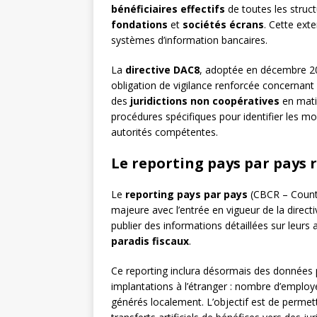
bénéficiaires effectifs
de toutes les struc
fondations
et
sociétés écrans
. Cette ext
systèmes d’information bancaires.
La
directive DAC8
, adoptée en décembre 20
obligation de vigilance renforcée concernant l
des
juridictions non coopératives
en mati
procédures spécifiques pour identifier les mo
autorités compétentes.
Le reporting pays par pays 
Le
reporting pays par pays
(CBCR – Countr
majeure avec l’entrée en vigueur de la dire
publier des informations détaillées sur leurs 
paradis fiscaux
.
Ce reporting inclura désormais des données 
implantations à l’étranger : nombre d’employ
générés localement. L’objectif est de permettr