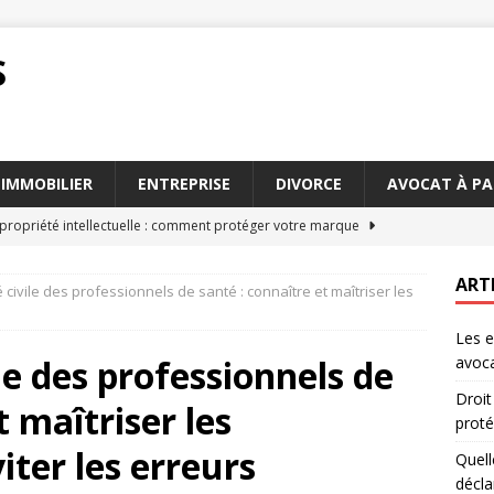
S
IMMOBILIER
ENTREPRISE
DIVORCE
AVOCAT À PA
 propriété intellectuelle : comment protéger votre marque
ART
 civile des professionnels de santé : connaître et maîtriser les
t vos obligations en matière de délai déclaration sinistre
Les e
le des professionnels de
avoca
de l’URSSAF autoentrepreneur sur votre chiffre d’affaires
Droit
t maîtriser les
prot
cession Paris : De quelle assistance avez-vous besoin
AVOCAT
iter les erreurs
Quell
décla
d’une séparation : l’importance d’un avocat droit de la famille