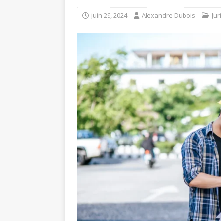
Versailles
DIVORCE
juin 29, 2024
Alexandre Dubois
Jur