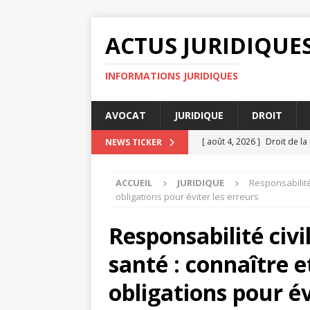
ACTUS JURIDIQUE
INFORMATIONS JURIDIQUES
AVOCAT
JURIDIQUE
DROIT
[ août 4, 2026 ]
Droit de la
NEWS TICKER
DROIT
ACCUEIL
JURIDIQUE
Responsabilité
[ août 3, 2026 ]
Quelles son
obligations pour éviter les erreurs
JURIDIQUE
Responsabilité civi
[ août 3, 2026 ]
Les enjeux 
santé : connaître e
ENTREPRISE
[ août 3, 2026 ]
Avocats suc
obligations pour év
[ août 4, 2026 ]
Les enjeux 